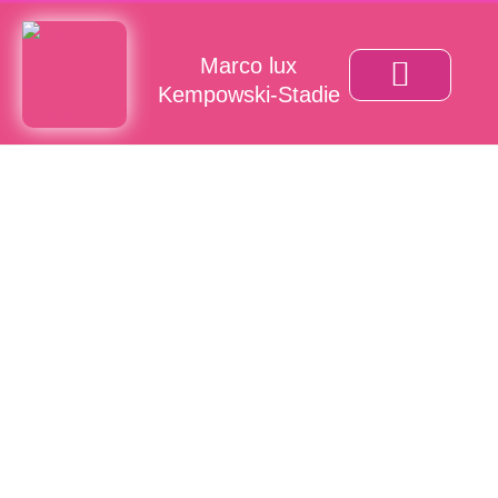
Marco lux
Kempowski-Stadie
REALIDAD FANTÁSTICA