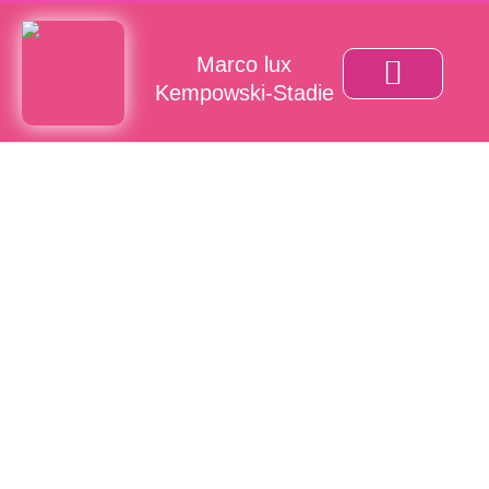
Marco lux
Kempowski-Stadie
REALIDAD FANTÁSTICA